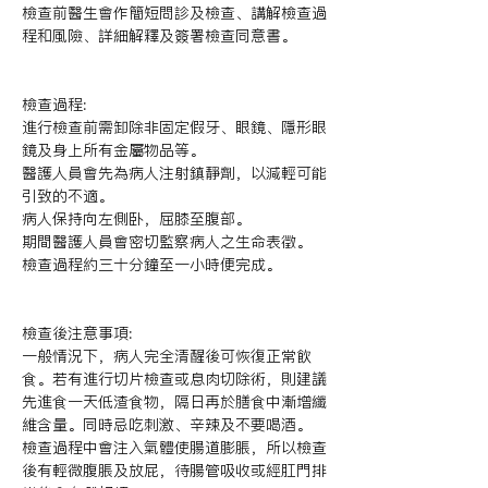
檢查前醫生會作簡短問診及檢查、講解檢查過
程和風險、詳細解釋及簽署檢查同意書。

檢查過程:

進行檢查前需卸除非固定假牙、眼鏡、隱形眼
鏡及身上所有金屬物品等。

醫護人員會先為病人注射鎮靜劑，以減輕可能
引致的不適。

病人保持向左側卧，屈膝至腹部。

期間醫護人員會密切監察病人之生命表徵。

檢查過程約三十分鐘至一小時便完成。

檢查後注意事項:

一般情況下，病人完全清醒後可恢復正常飲
食。若有進行切片檢查或息肉切除術，則建議
先進食一天低渣食物，隔日再於膳食中漸增纖
維含量。同時忌吃刺激、辛辣及不要喝酒。

檢查過程中會注入氣體使腸道膨脹，所以檢查
後有輕微腹脹及放屁，待腸管吸收或經肛門排