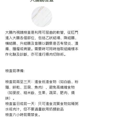
大腸內視鏡檢查是利用可屈曲的軟管，從肛門
進入大腸各個部位，包括乙狀結場、降結腸、
橫結腸、升結腸及盲腸以觀察是否有發炎、潰
瘍、腫瘤或病變。需要時可同時抽取組織樣本
作化驗及診斷，亦可進行瘜肉切除術。

檢查前準備:

檢查前兩至三天：進食低渣食物（如白飯、粉
麵、餅乾、豆腐、魚肉），避免高纖維食物
（如麥皮、糙米飯、生果、蔬菜、肥肉、燒
味）。

檢查當日或前一天：只可進食流質食物如稀粥
水或肉汁，但不要過量飲用奶類飲品

檢查六小時前需禁食。
