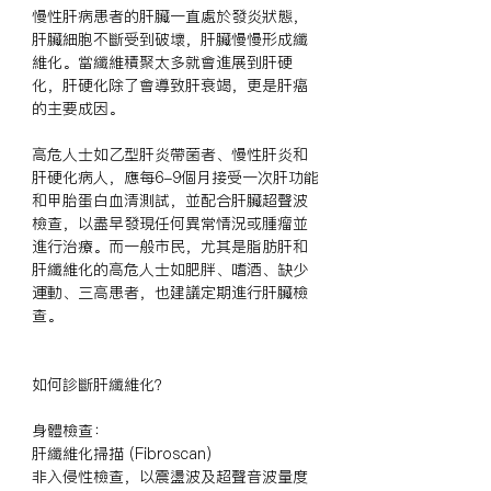
慢性肝病患者的肝臟一直處於發炎狀態，
肝臟細胞不斷受到破壞，肝臟慢慢形成纖
維化。當纖維積聚太多就會進展到肝硬
化，肝硬化除了會導致肝衰竭，更是肝癌
的主要成因。

高危人士如乙型肝炎帶菌者、慢性肝炎和
肝硬化病人，應每6-9個月接受一次肝功能
和甲胎蛋白血清測試，並配合肝臟超聲波
檢查，以盡早發現任何異常情況或腫瘤並
進行治療。而一般市民，尤其是脂肪肝和
肝纖維化的高危人士如肥胖、嗜酒、缺少
運動、三高患者，也建議定期進行肝臟檢
查。

如何診斷肝纖維化？

身體檢查：

肝纖維化掃描 (Fibroscan)

非入侵性檢查，以震盪波及超聲音波量度