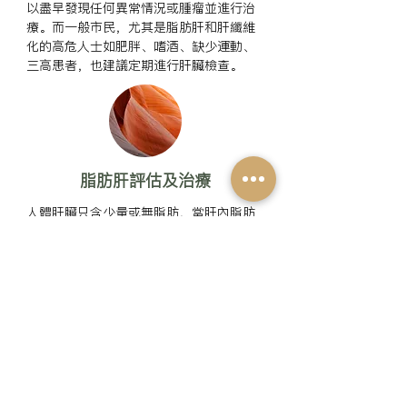
以盡早發現任何異常情況或腫瘤並進行治
療。而一般市民，尤其是脂肪肝和肝纖維
化的高危人士如肥胖、嗜酒、缺少運動、
三高患者，也建議定期進行肝臟檢查。
脂肪肝評估及治療
人體肝臟只含少量或無脂肪，當肝內脂肪
超過5% 或 10% 能分別定義為脂肪肝和中
度脂肪肝。

脂肪肝可分為兩類，分別是非酒精性脂肪
肝及酒精性脂肪肝。前者是因飲食不均衡
引致的過重肥胖、糖尿病、高血壓血脂等
導致，後者是因過量攝取酒精。

脂肪肝早期屬無徵狀，不少人病情嚴重至
胃鏡檢查
肝臟出現疤痕 (即纖維化) 再成肝硬化並出
現嘔吐、嘔血、大便有血、眼及皮膚泛