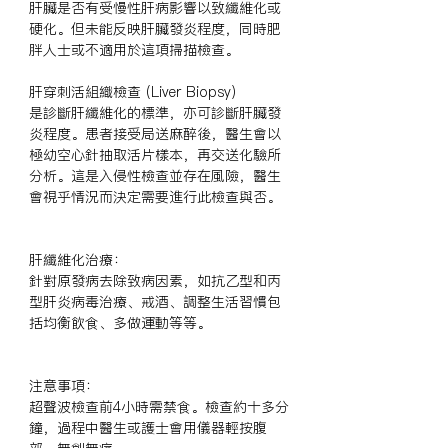
肝臟是否有受慢性肝病影響以致纖維化或
硬化。但未能反映肝臟發炎程度，同時肥
胖人士或不適用於這項掃描檢查。

肝穿刺活組織檢查 (Liver Biopsy)

是診斷肝纖維化的標準，亦可診斷肝臟發
炎程度。患者接受局送麻醉後，醫生會以
極幼空心針抽取活片樣本，再交送化驗所
分析。這是入侵性檢查並存在風險，醫生
會視乎情況而決定需要進行此檢查與否。

肝纖維化治療：

針對原發病去除致病因素，如抗乙型和丙
型肝炎病毒治療、戒酒、調整生活習慣包
括均衡飲食、多做運動等等。

注意事項：

超聲波檢查前4小時需禁食。檢查約十多分
鐘，過程中醫生或護士會用儀器輕按腹