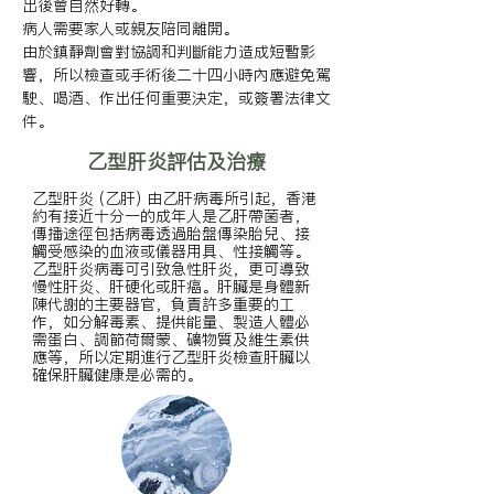
出後會自然好轉。

病人需要家人或親友陪同離開。

由於鎮靜劑會對協調和判斷能力造成短暫影
響，所以檢查或手術後二十四小時內應避免駕
駛、喝酒、作出任何重要決定，或簽署法律文
件。
乙型肝炎評估及治療
乙型肝炎 (乙肝) 由乙肝病毒所引起，香港
約有接近十分一的成年人是乙肝帶菌者，
傳播途徑包括病毒透過胎盤傳染胎兒、接
觸受感染的血液或儀器用具、性接觸等。
乙型肝炎病毒可引致急性肝炎，更可導致
慢性肝炎、肝硬化或肝癌。肝臟是身體新
陳代謝的主要器官，負責許多重要的工
作，如分解毒素、提供能量、製造人體必
需蛋白、調節荷爾蒙、礦物質及維生素供
應等，所以定期進行乙型肝炎檢查肝臟以
確保肝臟健康是必需的。