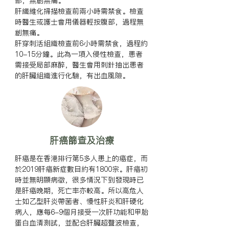
部，無創無痛。

肝纖維化掃描檢查前兩小時需禁食。檢查
時醫生或護士會用儀器輕按腹部，過程無
創無痛。

肝穿刺活組織檢查前6小時需禁食，過程約
10-15分鐘。此為一項入侵性檢查，患者
需接受局部麻醉，醫生會用刺針抽出患者
的肝臟組織進行化驗，有出血風險。
肝癌篩查及治療
肝癌是在香港排行第5多人患上的癌症，而
於2019肝癌新症數目約有1800宗。肝癌初
時並無明顯病徵，很多情況下到發現時已
是肝癌晚期，死亡率亦較高。所以高危人
士如乙型肝炎帶菌者、慢性肝炎和肝硬化
病人，應每6-9個月接受一次肝功能和甲胎
蛋白血清測試，並配合肝臟超聲波檢查，